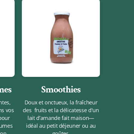
mes
Smoothies
ntes,
Doux et onctueux, la fraîcheur
ans vos
des fruits et la délicatesse d'un
pour
lait d’amande fait maison—
gumes
idéal au petit déjeuner ou au
son.
goûter.