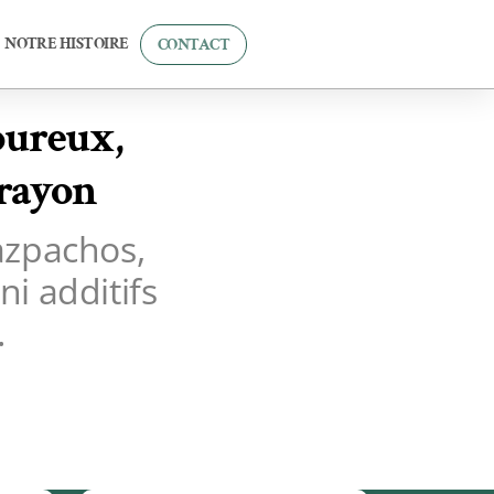
NOTRE HISTOIRE
CONTACT
oureux,
 rayon
azpachos,
i additifs
.