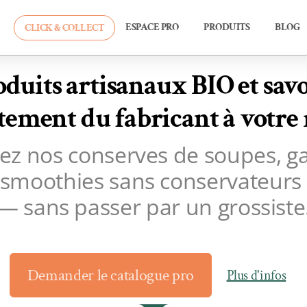
ESPACE PRO
PRODUITS
BLOG
CLICK & COLLECT
oduits artisanaux BIO et sav
tement du fabricant à votre
ez nos conserves de soupes, g
 smoothies sans conservateurs n
— sans passer par un grossiste
Demander le catalogue pro
Plus d'infos