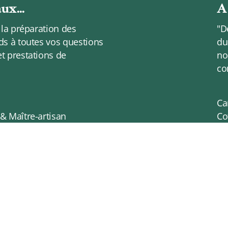
ux...
A 
à la préparation des
"D
nds à toutes vos questions
du
et prestations de
no
co
Ca
 & Maître-artisan
Co