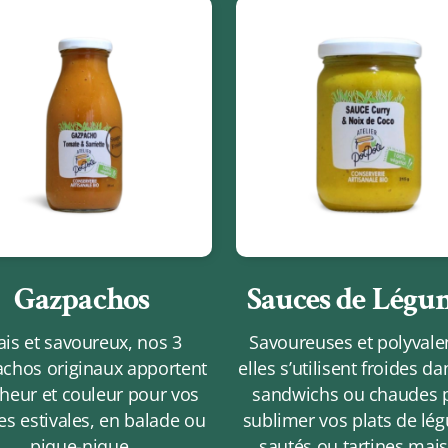
Gazpachos
Sauces de Légu
ais et savoureux, nos 3
Savoureuses et polyvale
chos originaux apportent
elles s’utilisent froides d
cheur et couleur pour vos
sandwichs ou chaudes 
s estivales, en balade ou
sublimer vos plats de lé
pique-nique
.
sautés ou tartines mai