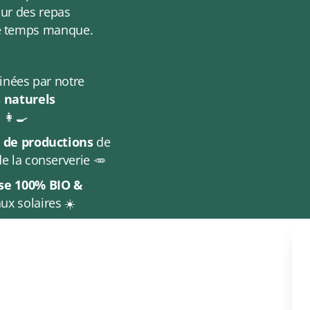
our des repas
le temps manque.
inées par notre
 naturels
👩‍🍳
 de productions
de
e la conserverie 🥕
se 100% BIO &
x solaires ☀️