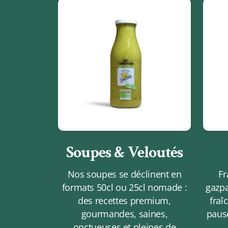
Soupes & Veloutés
Nos soupes se déclinent en
Fr
formats 50cl ou 25cl nomade :
gazpa
des recettes premium,
fraî
gourmandes, saines,
pause
onctueuses et pleines de